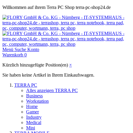
Willkommen auf ihrem Terra PC Shop terra-pc-shop24.de
Menü
Suche
Konto
Warenkorb
0
Kürzlich hinzugefügte Position(en)
×
Sie haben keine Artikel in Ihrem Einkaufswagen.
TERRA PC
Alles anzeigen TERRA PC
Business
Workstation
Home
Gamer
Industry
Medical
Mini