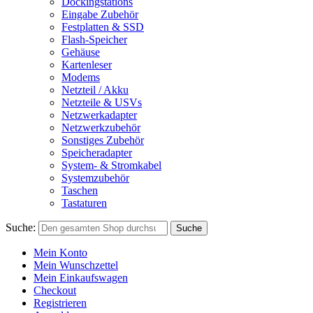
Dockingstations
Eingabe Zubehör
Festplatten & SSD
Flash-Speicher
Gehäuse
Kartenleser
Modems
Netzteil / Akku
Netzteile & USVs
Netzwerkadapter
Netzwerkzubehör
Sonstiges Zubehör
Speicheradapter
System- & Stromkabel
Systemzubehör
Taschen
Tastaturen
Suche:
Suche
Mein Konto
Mein Wunschzettel
Mein Einkaufswagen
Checkout
Registrieren